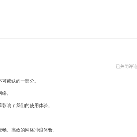
逗
已关闭评
鲨
加
可或缺的一部分。
速
器
app
网络。
下
载
影响了我们的使用体验。
畅、高效的网络冲浪体验。