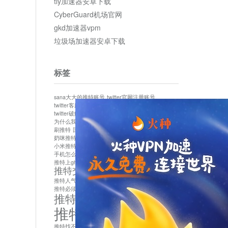
tly加速器安卓下载
CyberGuard机场官网
gkd加速器vpm
垃圾场加速器安卓下载
标签
sana大大的推特账号
twitter官网注册账号
twitter客服
twitter最新
twitter游客访问
twitter破解版下载
twitter账号异常怎么办
为什么我推特无法保存设置
作者sana推特是什么
刷推特
国内为什么不能用twitter
国内能用twitter吗
奶咪推特
如何找回推特密码
小米推特闪退是怎么回事
怎么看推特上的视频
手机怎么注册推特账号
推特devil
推特上ghs的女博主
推特交友软件app下载
推特人气萌货小蔡头喵喵喵
推特实名制
推特必须用外网吗
推特怎么取消关联手机号
推特怎么看敏感内容苹果
推特找不到账号
推特注册必须要手机号