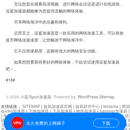
无论您是在观看高清视频、进行网络会议还是进行在线游戏，
逗鲨加速器都能够为您提供流畅的网络体验。
尽享网络海洋中的乐趣和便利。
总而言之，逗鲨加速器是一款实用的网络加速工具，可以有效
提升网络连接速度，让您畅游于网络海洋中。
它不仅简便易用，还拥有强大的网络安全功能。
如果您想要获得更好的网络体验，不妨尝试使用逗鲨加速器
吧！。
#18#
© 2026
小蓝鸟pvn加速器
. Powered by:
WordPress
.
Sitemap
.
友情链接：
SITEMAP
|
旋风加速器官网
|
旋风软件中心
|
textarea
|
黑洞
quickq加速器
|
飞驰加速器
|
飞鸟加速器
|
狗急加速器
|
hammer加速器
|
免费vqn加速外网
|
旋风加速器
|
快橙加速器
|
啊哈加速器
|
迷雾通
|
优
器
|
快柠檬加速器
|
黑洞加速
|
falemon
|
快橙加速器
|
anycast加速器
|
i
永久免费的上网梯子
下载
元机场加速器
|
一元机场
|
老王加速器
|
黑洞加速器
|
白石山
|
小牛加速
果加速器
|
黑洞加速
|
银河加速器
|
猎豹加速器
|
海鸥加速器
|
芒果加速