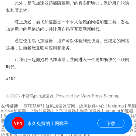
此外，易飞加速器还能隐藏用户的真实IP地址，保护用户的隐
私和匿名性。
综上所述，易飞加速器是一个令人信赖的网络加速工具，旨在
加速用户的网络访问，并让用户畅享互联网新时代。
通过使用易飞加速器，用户可以体验到更快速、更稳定的网络
连接，进而畅玩互联网应用和服务。
让我们一起拥抱易飞加速器，共同进入一个更加畅快的互联网
时代。
#18#
© 2026
小蓝鸟pvn加速器
. Powered by:
WordPress
.
Sitemap
.
友情链接：
SITEMAP
|
旋风加速器官网
|
旋风软件中心
|
textarea
|
黑洞
quickq加速器
|
飞驰加速器
|
飞鸟加速器
|
狗急加速器
|
hammer加速器
|
免费vqn加速外网
|
旋风加速器
|
快橙加速器
|
啊哈加速器
|
迷雾通
|
优
器
|
快柠檬加速器
|
黑洞加速
|
falemon
|
快橙加速器
|
anycast加速器
|
i
永久免费的上网梯子
下载
元机场加速器
|
一元机场
|
老王加速器
|
黑洞加速器
|
白石山
|
小牛加速
果加速器
|
黑洞加速
|
银河加速器
|
猎豹加速器
|
海鸥加速器
|
芒果加速
旋风加速器度器
|
哔咔漫画
|
PicACG
|
雷霆加速