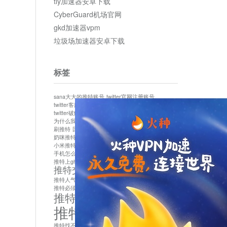
tly加速器安卓下载
CyberGuard机场官网
gkd加速器vpm
垃圾场加速器安卓下载
标签
sana大大的推特账号
twitter官网注册账号
twitter客服
twitter最新
twitter游客访问
twitter破解版下载
twitter账号异常怎么办
为什么我推特无法保存设置
作者sana推特是什么
刷推特
国内为什么不能用twitter
国内能用twitter吗
奶咪推特
如何找回推特密码
小米推特闪退是怎么回事
怎么看推特上的视频
手机怎么注册推特账号
推特devil
推特上ghs的女博主
推特交友软件app下载
推特人气萌货小蔡头喵喵喵
推特实名制
推特必须用外网吗
推特怎么取消关联手机号
推特怎么看敏感内容苹果
推特找不到账号
推特注册必须要手机号