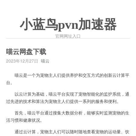
小蓝鸟pvn加速器
官网网址入口
喵云网盘下载
2023年12月27日
喵云
喵云是一个为宠物主人们提供养护和交互方式的创新云计算平
台。
以云计算为基础，喵云平台实现了宠物智能化的监护系统，通
过先进的技术和算法为宠物主人们提供一系列的服务和便利。
首先，喵云平台通过搜集大数据分析，能够实时监测宠物的生
活习惯和健康状况。
通过云计算，宠物主人们可以随时随地查看宠物的运动量、饮