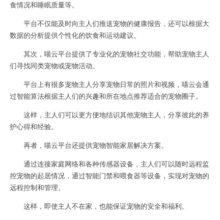
食情况和睡眠质量等。
平台不仅能及时向主人们推送宠物的健康报告，还可以根据大
数据的分析提供个性化的饮食和运动建议。
其次，喵云平台提供了专业化的宠物社交功能，帮助宠物主人
们寻找同类宠物或宠物活动。
平台上有很多宠物主人分享宠物日常的照片和视频，喵云会通
过智能算法根据主人们的兴趣和所在地点推荐适合的宠物圈子。
这样，主人们可以更方便地结识其他宠物主人，分享彼此的养
护心得和经验。
再者，喵云平台还提供宠物智能家居解决方案。
通过连接家庭网络和各种传感器设备，主人们可以随时远程监
控宠物的起居情况，通过智能门禁和喂食器等设备，实现对宠物的
远程控制和管理。
这样，即使主人不在家，也能保证宠物的安全和福利。