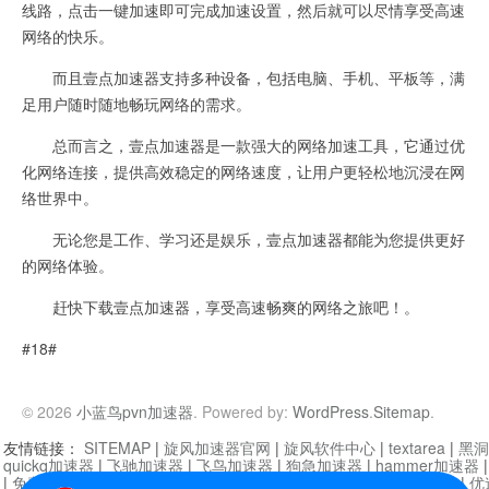
线路，点击一键加速即可完成加速设置，然后就可以尽情享受高速
网络的快乐。
而且壹点加速器支持多种设备，包括电脑、手机、平板等，满
足用户随时随地畅玩网络的需求。
总而言之，壹点加速器是一款强大的网络加速工具，它通过优
化网络连接，提供高效稳定的网络速度，让用户更轻松地沉浸在网
络世界中。
无论您是工作、学习还是娱乐，壹点加速器都能为您提供更好
的网络体验。
赶快下载壹点加速器，享受高速畅爽的网络之旅吧！。
#18#
© 2026
小蓝鸟pvn加速器
. Powered by:
WordPress
.
Sitemap
.
友情链接：
SITEMAP
|
旋风加速器官网
|
旋风软件中心
|
textarea
|
黑洞
quickq加速器
|
飞驰加速器
|
飞鸟加速器
|
狗急加速器
|
hammer加速器
|
免费vqn加速外网
|
旋风加速器
|
快橙加速器
|
啊哈加速器
|
迷雾通
|
优