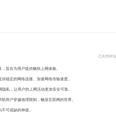
银
已关闭评
河
npv-
，旨在为用户提供畅快上网体验。
加
速
海
供稳定的网络连接、加速网络传输速度。
外
网
网隐私，让用户的上网活动更加安全可靠。
络
助用户穿越地理限制，畅游互联网的世界。
不可或缺的神器。