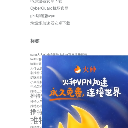
tly加速器安卓下载
CyberGuard机场官网
gkd加速器vpm
垃圾场加速器安卓下载
标签
sana大大的推特账号
twitter官网注册账号
twitter客服
twitter最新
twitter游客访问
twitter破解版下载
twitter账号异常怎么办
为什么我推特无法保存设置
作者sana推特是什么
刷推特
国内为什么不能用twitter
国内能用twitter吗
奶咪推特
如何找回推特密码
小米推特闪退是怎么回事
怎么看推特上的视频
手机怎么注册推特账号
推特devil
推特上ghs的女博主
推特交友软件app下载
推特人气萌货小蔡头喵喵喵
推特实名制
推特必须用外网吗
推特怎么取消关联手机号
推特怎么看敏感内容苹果
推特找不到账号
推特注册必须要手机号