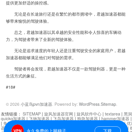
提供更加舒适的操控感。
无论是在长途旅行还是在繁忙的都市拥堵中，君越加速器都能
够带来愉悦的驾驶体验。
总之，君越加速器以其卓越的安全性能和令人惊喜的车辆动
力，为驾驶者带来了全新的驾驶体验。
无论是追求速度的年轻人还是注重驾驶安全的家庭用户，君越
加速器都能够满足他们对驾驶的需求。
驾驶者将会发现，君越加速器不仅是一款驾驶利器，更是一种
生活方式的象征。
#18#
© 2026
小蓝鸟pvn加速器
. Powered by:
WordPress
.
Sitemap
.
友情链接：
SITEMAP
|
旋风加速器官网
|
旋风软件中心
|
textarea
|
黑洞
quickq加速器
|
飞驰加速器
|
飞鸟加速器
|
狗急加速器
|
hammer加速器
|
免费vqn加速外网
|
旋风加速器
|
快橙加速器
|
啊哈加速器
|
迷雾通
|
优
器
|
快柠檬加速器
|
黑洞加速
|
falemon
|
快橙加速器
|
anycast加速器
|
i
永久免费的上网梯子
下载