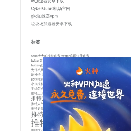
tly加速器安卓下载
CyberGuard机场官网
gkd加速器vpm
垃圾场加速器安卓下载
标签
sana大大的推特账号
twitter官网注册账号
twitter客服
twitter最新
twitter游客访问
twitter破解版下载
twitter账号异常怎么办
为什么我推特无法保存设置
作者sana推特是什么
刷推特
国内为什么不能用twitter
国内能用twitter吗
奶咪推特
如何找回推特密码
小米推特闪退是怎么回事
怎么看推特上的视频
手机怎么注册推特账号
推特devil
推特上ghs的女博主
推特交友软件app下载
推特人气萌货小蔡头喵喵喵
推特实名制
推特必须用外网吗
推特怎么取消关联手机号
推特怎么看敏感内容苹果
推特找不到账号
推特注册必须要手机号