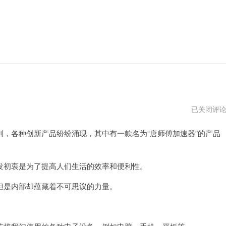
游
已关闭评
邦
邦
各种创新产品纷纷涌现，其中有一款名为“唐师傅加速器”的产品
加
速
器
初衷是为了提高人们生活的效率和便利性。
是内部却蕴藏着不可思议的力量。