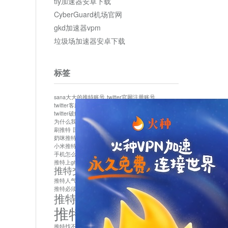
tly加速器安卓下载
CyberGuard机场官网
gkd加速器vpm
垃圾场加速器安卓下载
标签
sana大大的推特账号
twitter官网注册账号
twitter客服
twitter最新
twitter游客访问
twitter破解版下载
twitter账号异常怎么办
为什么我推特无法保存设置
作者sana推特是什么
刷推特
国内为什么不能用twitter
国内能用twitter吗
奶咪推特
如何找回推特密码
小米推特闪退是怎么回事
怎么看推特上的视频
手机怎么注册推特账号
推特devil
推特上ghs的女博主
推特交友软件app下载
推特人气萌货小蔡头喵喵喵
推特实名制
推特必须用外网吗
推特怎么取消关联手机号
推特怎么看敏感内容苹果
推特找不到账号
推特注册必须要手机号