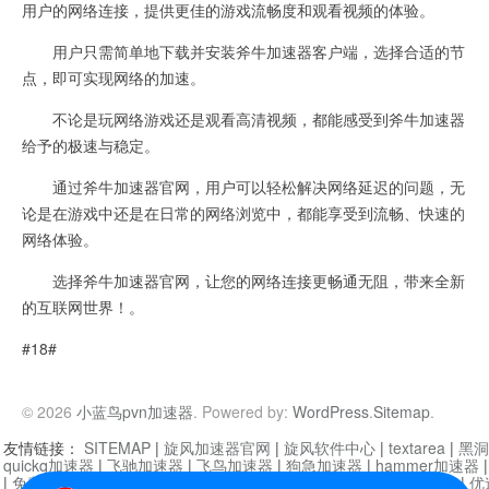
用户的网络连接，提供更佳的游戏流畅度和观看视频的体验。
用户只需简单地下载并安装斧牛加速器客户端，选择合适的节
点，即可实现网络的加速。
不论是玩网络游戏还是观看高清视频，都能感受到斧牛加速器
给予的极速与稳定。
通过斧牛加速器官网，用户可以轻松解决网络延迟的问题，无
论是在游戏中还是在日常的网络浏览中，都能享受到流畅、快速的
网络体验。
选择斧牛加速器官网，让您的网络连接更畅通无阻，带来全新
的互联网世界！。
#18#
© 2026
小蓝鸟pvn加速器
. Powered by:
WordPress
.
Sitemap
.
友情链接：
SITEMAP
|
旋风加速器官网
|
旋风软件中心
|
textarea
|
黑洞
quickq加速器
|
飞驰加速器
|
飞鸟加速器
|
狗急加速器
|
hammer加速器
|
免费vqn加速外网
|
旋风加速器
|
快橙加速器
|
啊哈加速器
|
迷雾通
|
优