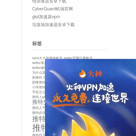
tly加速器安卓下载
CyberGuard机场官网
gkd加速器vpm
垃圾场加速器安卓下载
标签
sana大大的推特账号
twitter官网注册账号
twitter客服
twitter最新
twitter游客访问
twitter破解版下载
twitter账号异常怎么办
为什么我推特无法保存设置
作者sana推特是什么
刷推特
国内为什么不能用twitter
国内能用twitter吗
奶咪推特
如何找回推特密码
小米推特闪退是怎么回事
怎么看推特上的视频
手机怎么注册推特账号
推特devil
推特上ghs的女博主
推特交友软件app下载
推特人气萌货小蔡头喵喵喵
推特实名制
推特必须用外网吗
推特怎么取消关联手机号
推特怎么看敏感内容苹果
推特找不到账号
推特注册必须要手机号