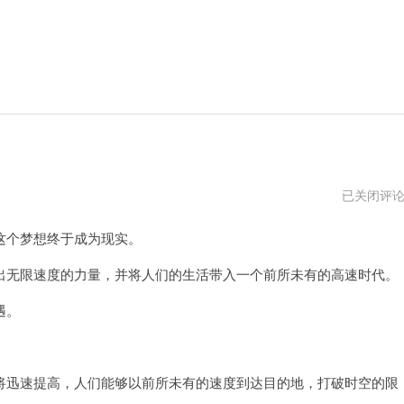
飞
已关闭评
速
加
个梦想终于成为现实。
速
器
苹
无限速度的力量，并将人们的生活带入一个前所未有的高速时代。
果
下
遇。
载
迅速提高，人们能够以前所未有的速度到达目的地，打破时空的限