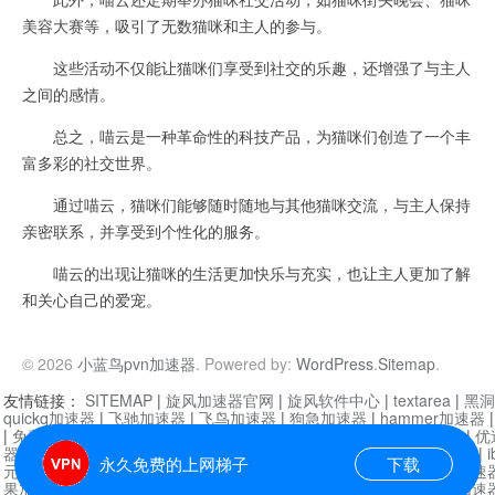
美容大赛等，吸引了无数猫咪和主人的参与。
这些活动不仅能让猫咪们享受到社交的乐趣，还增强了与主人
之间的感情。
总之，喵云是一种革命性的科技产品，为猫咪们创造了一个丰
富多彩的社交世界。
通过喵云，猫咪们能够随时随地与其他猫咪交流，与主人保持
亲密联系，并享受到个性化的服务。
喵云的出现让猫咪的生活更加快乐与充实，也让主人更加了解
和关心自己的爱宠。
© 2026
小蓝鸟pvn加速器
. Powered by:
WordPress
.
Sitemap
.
友情链接：
SITEMAP
|
旋风加速器官网
|
旋风软件中心
|
textarea
|
黑洞
quickq加速器
|
飞驰加速器
|
飞鸟加速器
|
狗急加速器
|
hammer加速器
|
免费vqn加速外网
|
旋风加速器
|
快橙加速器
|
啊哈加速器
|
迷雾通
|
优
器
|
快柠檬加速器
|
黑洞加速
|
falemon
|
快橙加速器
|
anycast加速器
|
i
永久免费的上网梯子
下载
元机场加速器
|
一元机场
|
老王加速器
|
黑洞加速器
|
白石山
|
小牛加速
果加速器
|
黑洞加速
|
银河加速器
|
猎豹加速器
|
海鸥加速器
|
芒果加速