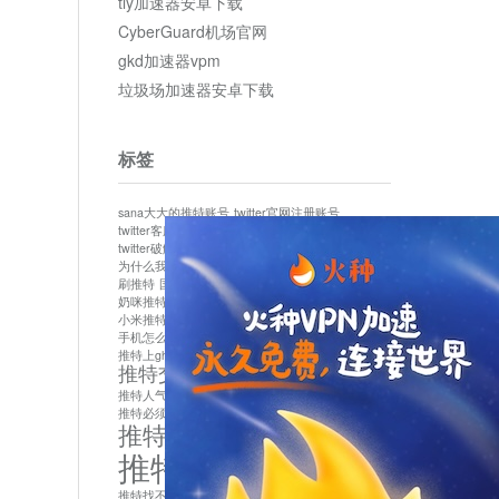
tly加速器安卓下载
CyberGuard机场官网
gkd加速器vpm
垃圾场加速器安卓下载
标签
sana大大的推特账号
twitter官网注册账号
twitter客服
twitter最新
twitter游客访问
twitter破解版下载
twitter账号异常怎么办
为什么我推特无法保存设置
作者sana推特是什么
刷推特
国内为什么不能用twitter
国内能用twitter吗
奶咪推特
如何找回推特密码
小米推特闪退是怎么回事
怎么看推特上的视频
手机怎么注册推特账号
推特devil
推特上ghs的女博主
推特交友软件app下载
推特人气萌货小蔡头喵喵喵
推特实名制
推特必须用外网吗
推特怎么取消关联手机号
推特怎么看敏感内容苹果
推特找不到账号
推特注册必须要手机号