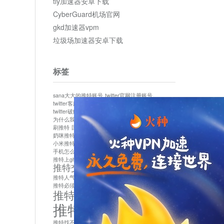
tly加速器安卓下载
CyberGuard机场官网
gkd加速器vpm
垃圾场加速器安卓下载
标签
sana大大的推特账号
twitter官网注册账号
twitter客服
twitter最新
twitter游客访问
twitter破解版下载
twitter账号异常怎么办
为什么我推特无法保存设置
作者sana推特是什么
刷推特
国内为什么不能用twitter
国内能用twitter吗
奶咪推特
如何找回推特密码
小米推特闪退是怎么回事
怎么看推特上的视频
手机怎么注册推特账号
推特devil
推特上ghs的女博主
推特交友软件app下载
推特人气萌货小蔡头喵喵喵
推特实名制
推特必须用外网吗
推特怎么取消关联手机号
推特怎么看敏感内容苹果
推特找不到账号
推特注册必须要手机号