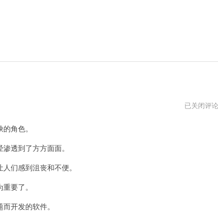
哔
已关闭评
咔
官
缺的角色。
方
加
速
渗透到了方方面面。
器
人们感到沮丧和不便。
为重要了。
题而开发的软件。