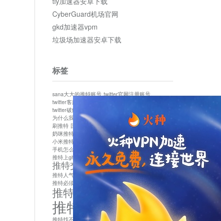
tly加速器安卓下载
CyberGuard机场官网
gkd加速器vpm
垃圾场加速器安卓下载
标签
sana大大的推特账号
twitter官网注册账号
twitter客服
twitter最新
twitter游客访问
twitter破解版下载
twitter账号异常怎么办
为什么我推特无法保存设置
作者sana推特是什么
刷推特
国内为什么不能用twitter
国内能用twitter吗
奶咪推特
如何找回推特密码
小米推特闪退是怎么回事
怎么看推特上的视频
手机怎么注册推特账号
推特devil
推特上ghs的女博主
推特交友软件app下载
推特人气萌货小蔡头喵喵喵
推特实名制
推特必须用外网吗
推特怎么取消关联手机号
推特怎么看敏感内容苹果
推特找不到账号
推特注册必须要手机号