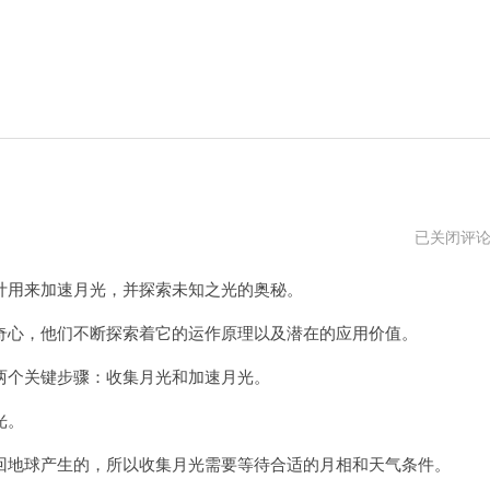
免
已关闭评
费
加
用来加速月光，并探索未知之光的奥秘。
速
神
器
心，他们不断探索着它的运作原理以及潜在的应用价值。
vpm
个关键步骤：收集月光和加速月光。
光。
地球产生的，所以收集月光需要等待合适的月相和天气条件。