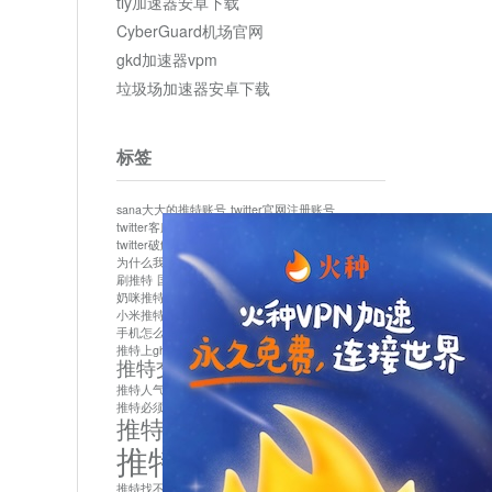
tly加速器安卓下载
CyberGuard机场官网
gkd加速器vpm
垃圾场加速器安卓下载
标签
sana大大的推特账号
twitter官网注册账号
twitter客服
twitter最新
twitter游客访问
twitter破解版下载
twitter账号异常怎么办
为什么我推特无法保存设置
作者sana推特是什么
刷推特
国内为什么不能用twitter
国内能用twitter吗
奶咪推特
如何找回推特密码
小米推特闪退是怎么回事
怎么看推特上的视频
手机怎么注册推特账号
推特devil
推特上ghs的女博主
推特交友软件app下载
推特人气萌货小蔡头喵喵喵
推特实名制
推特必须用外网吗
推特怎么取消关联手机号
推特怎么看敏感内容苹果
推特找不到账号
推特注册必须要手机号