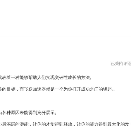
外
已关闭评
网
加
表着一种能够帮助人们实现突破性成长的方法。
速
软
件
的目标，而飞跃加速器就是一个为你打开成功之门的钥匙。
免
费
各种原因未能得到充分展示。
最深层的潜能，让你的才华得到释放，让你的能力得到最大化的发