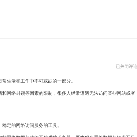
爬
已关闭评
墙
专
常生活和工作中不可或缺的一部分。
用
加
速
和网络封锁等因素的限制，很多人经常遭遇无法访问某些网站或者
器
稳定的网络访问服务的工具。