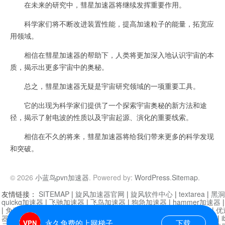
在未来的研究中，彗星加速器将继续发挥重要作用。
科学家们将不断改进装置性能，提高加速粒子的能量，拓宽应
用领域。
相信在彗星加速器的帮助下，人类将更加深入地认识宇宙的本
质，揭示出更多宇宙中的奥秘。
总之，彗星加速器无疑是宇宙研究领域的一项重要工具。
它的出现为科学家们提供了一个探索宇宙奥秘的新方法和途
径，揭示了射电波的性质以及宇宙起源、演化的重要线索。
相信在不久的将来，彗星加速器将给我们带来更多的科学发现
和突破。
© 2026
小蓝鸟pvn加速器
. Powered by:
WordPress
.
Sitemap
.
友情链接：
SITEMAP
|
旋风加速器官网
|
旋风软件中心
|
textarea
|
黑洞
quickq加速器
|
飞驰加速器
|
飞鸟加速器
|
狗急加速器
|
hammer加速器
|
免费vqn加速外网
|
旋风加速器
|
快橙加速器
|
啊哈加速器
|
迷雾通
|
优
器
|
快柠檬加速器
|
黑洞加速
|
falemon
|
快橙加速器
|
anycast加速器
|
i
永久免费的上网梯子
下载