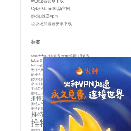
tly加速器安卓下载
CyberGuard机场官网
gkd加速器vpm
垃圾场加速器安卓下载
标签
sana大大的推特账号
twitter官网注册账号
twitter客服
twitter最新
twitter游客访问
twitter破解版下载
twitter账号异常怎么办
为什么我推特无法保存设置
作者sana推特是什么
刷推特
国内为什么不能用twitter
国内能用twitter吗
奶咪推特
如何找回推特密码
小米推特闪退是怎么回事
怎么看推特上的视频
手机怎么注册推特账号
推特devil
推特上ghs的女博主
推特交友软件app下载
推特人气萌货小蔡头喵喵喵
推特实名制
推特必须用外网吗
推特怎么取消关联手机号
推特怎么看敏感内容苹果
推特找不到账号
推特注册必须要手机号