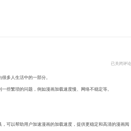
哔
已关闭评
咔
哔
很多人生活中的一部分。
咔
专
用
一些繁琐的问题，例如漫画加载速度慢、网络不稳定等。
加
速
器
，可以帮助用户加速漫画的加载速度，提供更稳定和高清的漫画阅