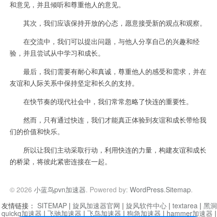
和意见，并且倾听和尊重他人的意见。
其次，我们应该保持开放的心态，愿意接受新的观点和观察。
在交流中，我们可以提出问题，与他人分享自己的兴趣和经
验，并且尝试从中学习和成长。
最后，我们需要有耐心和真诚，尊重他人的感受和需求，并在
友谊和人际关系中保持坚定和长久的支持。
在快节奏的现代社会中，我们常常忽略了快连的重要性。
然而，只有通过快连，我们才能真正体验到友谊和成长带给我
们的价值和快乐。
所以让我们主动采取行动，利用快连的力量，构建友谊和成长
的桥梁，将彼此紧密连接在一起。
© 2026
小蓝鸟pvn加速器
. Powered by:
WordPress
.
Sitemap
.
友情链接：
SITEMAP
|
旋风加速器官网
|
旋风软件中心
|
textarea
|
黑洞
quickq加速器
|
飞驰加速器
|
飞鸟加速器
|
狗急加速器
|
hammer加速器