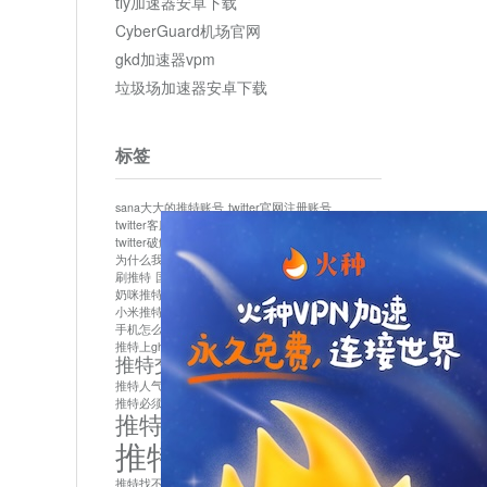
tly加速器安卓下载
CyberGuard机场官网
gkd加速器vpm
垃圾场加速器安卓下载
标签
sana大大的推特账号
twitter官网注册账号
twitter客服
twitter最新
twitter游客访问
twitter破解版下载
twitter账号异常怎么办
为什么我推特无法保存设置
作者sana推特是什么
刷推特
国内为什么不能用twitter
国内能用twitter吗
奶咪推特
如何找回推特密码
小米推特闪退是怎么回事
怎么看推特上的视频
手机怎么注册推特账号
推特devil
推特上ghs的女博主
推特交友软件app下载
推特人气萌货小蔡头喵喵喵
推特实名制
推特必须用外网吗
推特怎么取消关联手机号
推特怎么看敏感内容苹果
推特找不到账号
推特注册必须要手机号