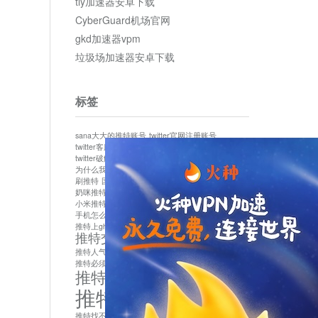
tly加速器安卓下载
CyberGuard机场官网
gkd加速器vpm
垃圾场加速器安卓下载
标签
sana大大的推特账号
twitter官网注册账号
twitter客服
twitter最新
twitter游客访问
twitter破解版下载
twitter账号异常怎么办
为什么我推特无法保存设置
作者sana推特是什么
刷推特
国内为什么不能用twitter
国内能用twitter吗
奶咪推特
如何找回推特密码
小米推特闪退是怎么回事
怎么看推特上的视频
手机怎么注册推特账号
推特devil
推特上ghs的女博主
推特交友软件app下载
推特人气萌货小蔡头喵喵喵
推特实名制
推特必须用外网吗
推特怎么取消关联手机号
推特怎么看敏感内容苹果
推特找不到账号
推特注册必须要手机号