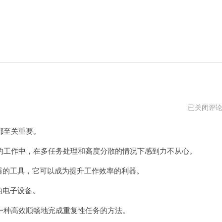
hammer
已关闭评
加
速
都至关重要。
器
好
用
工作中，在多任务处理和高度分散的情况下感到力不从心。
吗
器的工具，它可以成为提升工作效率的利器。
的电子设备。
种高效顺畅地完成重复性任务的方法。