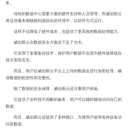
务。
传统的数据中心需要大量的硬件支持和人员管理，而威伯斯云
将这些服务都移植到虚拟化的环境中，以软件方式运行。
这样不仅降低了硬件成本，也提供了更高效的数据处理能力。
威伯斯云在数据安全方面也下足了功夫。
它采用了多重备份技术，保护用户数据不会因为硬件故障或自
然灾害而丢失。
而且，用户在威伯斯云平台上上传的数据会进行加密处理，确
保数据的机密性和完整性。
除了数据的安全保障，威伯斯云还注重用户体验。
它提供了全时段不间断的服务，用户可以随时随地访问自己的
数据。
而且，威伯斯云还提供了多种接口，方便用户使用各种设备访
问其数据。