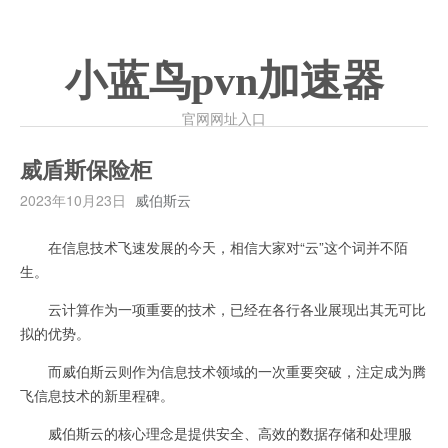
小蓝鸟pvn加速器
官网网址入口
威盾斯保险柜
2023年10月23日
威伯斯云
在信息技术飞速发展的今天，相信大家对“云”这个词并不陌
生。
云计算作为一项重要的技术，已经在各行各业展现出其无可比
拟的优势。
而威伯斯云则作为信息技术领域的一次重要突破，注定成为腾
飞信息技术的新里程碑。
威伯斯云的核心理念是提供安全、高效的数据存储和处理服