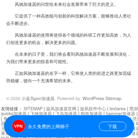
风驰加速器的问世给未来社会发展带来了巨大的意义。
它提供了一种高效能与创新的科技解决方案，能够推动人类社
会不断进步。
风驰加速器的使用将使得各个领域的科研工作更加高效，为人
们创造更多的机会，解决更多的问题。
在未来的日子里，我们将会看到风驰加速器不断发展和演化，
为我们带来更多的惊喜和可能性。
正如风驰加速器的名字一样，它将使人类的前进之路更加迅猛
而稳健，驶向一个充满希望的未来。
© 2026
小蓝鸟pvn加速器
. Powered by:
WordPress
.
Sitemap
.
友情链接：
SITEMAP
|
旋风加速器官网
|
旋风软件中心
|
textarea
|
黑洞
quickq加速器
|
飞驰加速器
|
飞鸟加速器
|
狗急加速器
|
hammer加速器
|
免费vqn加速外网
|
旋风加速器
|
快橙加速器
|
啊哈加速器
|
迷雾通
|
优
器
|
快柠檬加速器
|
黑洞加速
|
falemon
|
快橙加速器
|
anycast加速器
|
i
永久免费的上网梯子
下载
元机场加速器
|
一元机场
|
老王加速器
|
黑洞加速器
|
白石山
|
小牛加速
果加速器
|
黑洞加速
|
银河加速器
|
猎豹加速器
|
海鸥加速器
|
芒果加速