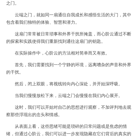
之门。
云端之门，就如同一扇通往自我成长和感悟生活的大门，其中
包含着我们独特的体验、智慧和潜力。
这扇门常常被日常琐事和外界干扰所掩盖，而心阶云通过不断
的探索和实践使得我们重新找到通往这扇门的钥匙。
在实际操作中，心阶云的方法相对简单而又有效。
首先，我们需要找到一个宁静的环境，远离嘈杂的声音和外界
的干扰。
然后，闭上双眼，将视线转向内心深处，并开始深呼吸。
当我们慢慢放松下来，云端之门会慢慢在我们内心展开。
这时，我们可以开始对自己的思想进行观察，不加评判地去观
察那些浮现出的念头和情感。
从表面上看，这些思绪可能是琐碎的日常问题或是焦虑的情
绪，但通过心阶云，我们可以进一步发现隐藏在它们背后的真实的