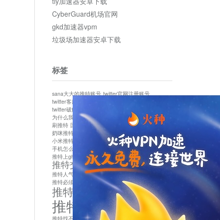
tly加速器安卓下载
CyberGuard机场官网
gkd加速器vpm
垃圾场加速器安卓下载
标签
sana大大的推特账号
twitter官网注册账号
twitter客服
twitter最新
twitter游客访问
twitter破解版下载
twitter账号异常怎么办
为什么我推特无法保存设置
作者sana推特是什么
刷推特
国内为什么不能用twitter
国内能用twitter吗
奶咪推特
如何找回推特密码
小米推特闪退是怎么回事
怎么看推特上的视频
手机怎么注册推特账号
推特devil
推特上ghs的女博主
推特交友软件app下载
推特人气萌货小蔡头喵喵喵
推特实名制
推特必须用外网吗
推特怎么取消关联手机号
推特怎么看敏感内容苹果
推特找不到账号
推特注册必须要手机号