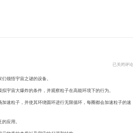
闪
已关闭评
电
加
们领悟宇宙之谜的设备。
速
器
拟宇宙大爆炸的条件，并观察粒子在高能环境下的行为。
加速粒子，并使其环绕圆环进行无限循环，每圈都会加速粒子的速
泛的应用。