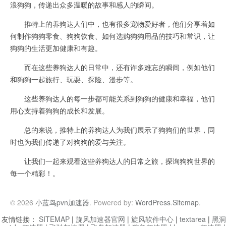
浪狗狗，传递出众多温暖的故事和感人的瞬间。
推特上的养狗达人们中，也有很多宠物爱好者，他们分享着如
何制作狗狗零食、狗狗饮食、如何选购狗狗用品的技巧和常识，让
狗狗的生活更加健康和有趣。
而在这些养狗达人的日常中，还有许多难忘的瞬间，例如他们
和狗狗一起旅行、玩耍、探险、漫步等。
这些养狗达人的每一步都可能关系到狗狗的健康和幸福，他们
用心支持着狗狗的成长和发展。
总的来说，推特上的养狗达人为我们展示了狗狗们的世界，同
时也为我们传递了对狗狗的爱与关注。
让我们一起来观看这些养狗达人的日常之旅，探询狗狗世界的
每一个精彩！。
© 2026
小蓝鸟pvn加速器
. Powered by:
WordPress
.
Sitemap
.
友情链接：
SITEMAP
|
旋风加速器官网
|
旋风软件中心
|
textarea
|
黑洞