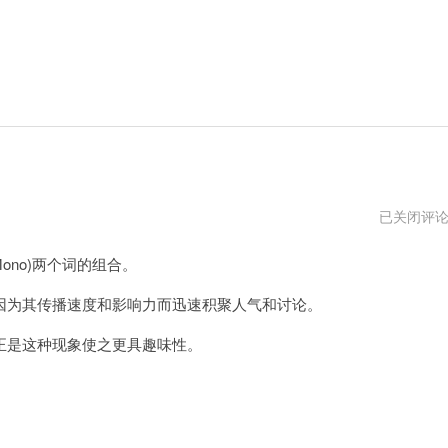
推
已关闭评
特
沫
ono)两个词的组合。
诺
app
为其传播速度和影响力而迅速积聚人气和讨论。
是这种现象使之更具趣味性。
。