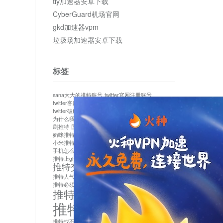
tly加速器安卓下载
CyberGuard机场官网
gkd加速器vpm
垃圾场加速器安卓下载
标签
sana大大的推特账号
twitter官网注册账号
twitter客服
twitter最新
twitter游客访问
twitter破解版下载
twitter账号异常怎么办
为什么我推特无法保存设置
作者sana推特是什么
刷推特
国内为什么不能用twitter
国内能用twitter吗
奶咪推特
如何找回推特密码
小米推特闪退是怎么回事
怎么看推特上的视频
手机怎么注册推特账号
推特devil
推特上ghs的女博主
推特交友软件app下载
推特人气萌货小蔡头喵喵喵
推特实名制
推特必须用外网吗
推特怎么取消关联手机号
推特怎么看敏感内容苹果
推特找不到账号
推特注册必须要手机号