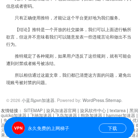
信息或者密码。
只有正确使用推特，才能让这个平台更好地为我们服务。
【结论】推特是一个开放的社交媒体，我们可以上面进行畅所
欲言，但这并不意味着我们可以随意发表一些违规言论和做出不当
行为。
推特规定了各种规则，如果用户违反了这些规则，就有可能会
遭到封禁或者账号被冻结。
所以相信通过这篇文章，我们都已清楚这方面的问题，避免出
现账号被封禁的问题。
© 2026
小蓝鸟pvn加速器
. Powered by:
WordPress
.
Sitemap
.
友情链接：
SITEMAP
|
旋风加速器官网
|
旋风软件中心
|
textarea
|
黑洞
quickq加速器
|
飞驰加速器
|
飞鸟加速器
|
狗急加速器
|
hammer加速器
|
免费vqn加速外网
|
旋风加速器
|
快橙加速器
|
啊哈加速器
|
迷雾通
|
优
器
|
快柠檬加速器
|
黑洞加速
|
falemon
|
快橙加速器
|
anycast加速器
|
i
永久免费的上网梯子
下载
元机场加速器
|
一元机场
|
老王加速器
|
黑洞加速器
|
白石山
|
小牛加速
果加速器
|
黑洞加速
|
银河加速器
|
猎豹加速器
|
海鸥加速器
|
芒果加速